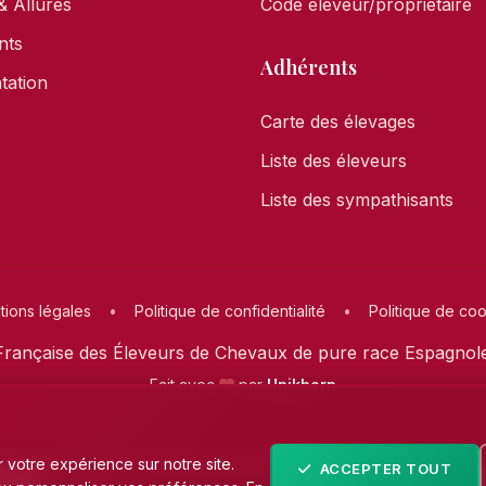
& Allures
Code éleveur/propriétaire
nts
Adhérents
ation
Carte des élevages
Liste des éleveurs
Liste des sympathisants
ions légales
•
Politique de confidentialité
•
Politique de co
rançaise des Éleveurs de Chevaux de pure race Espagnole 
Fait avec
par
Unikhorn
 votre expérience sur notre site.
ACCEPTER TOUT