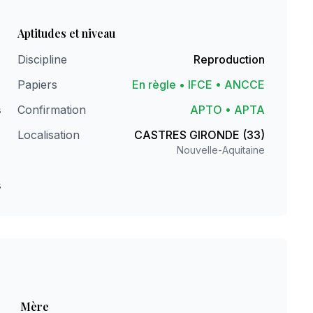
Aptitudes et niveau
)
Discipline
Reproduction
e
Papiers
En règle • IFCE • ANCCE
s
Confirmation
APTO • APTA
0
Localisation
CASTRES GIRONDE (33)
Nouvelle-Aquitaine
m
s
Mère