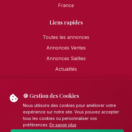
France
Liens rapides
Toutes les annonces
Annonces Ventes
Annonces Saillies
Actualités
🍪 Gestion des Cookies
Mentions légales
•
Politique de confidentialité
•
Politique de cookies
Nous utilisons des cookies pour améliorer votre
expérience sur notre site. Vous pouvez accepter
© 2026 AECE - Association Française des Éleveurs de
tous les cookies ou personnaliser vos
Chevaux de pure race Espagnole (PRE). Tous droits
préférences.
En savoir plus
réservés.