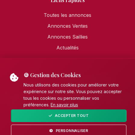
Liens rapides
Toutes les annonces
Annonces Ventes
Annonces Saillies
Actualités
🍪 Gestion des Cookies
Mentions légales
•
Politique de confidentialité
•
Politique de cookies
Nous utilisons des cookies pour améliorer votre
expérience sur notre site. Vous pouvez accepter
© 2026 AECE - Association Française des Éleveurs de
tous les cookies ou personnaliser vos
Chevaux de pure race Espagnole (PRE). Tous droits
préférences.
En savoir plus
réservés.
ACCEPTER TOUT
Fait avec
par
Unikhorn
PERSONNALISER