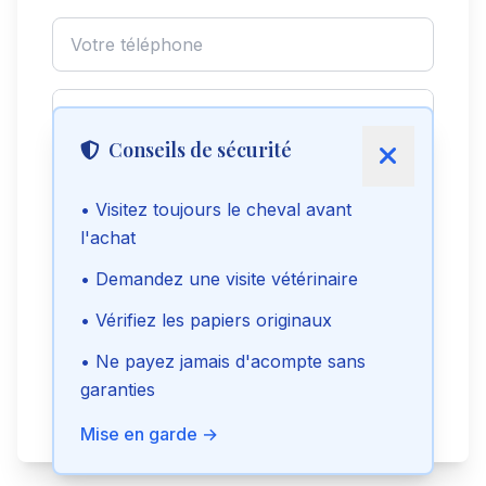
Conseils de sécurité
• Visitez toujours le cheval avant
l'achat
Envoyer le message
• Demandez une visite vétérinaire
• Vérifiez les papiers originaux
Voir le téléphone
• Ne payez jamais d'acompte sans
garanties
Signaler cette annonce
Mise en garde →