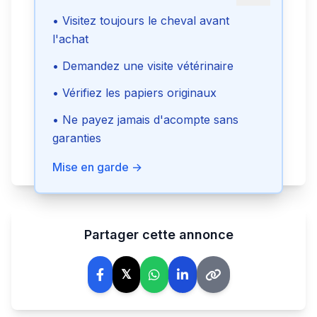
• Visitez toujours le cheval avant
l'achat
Envoyer le message
• Demandez une visite vétérinaire
• Vérifiez les papiers originaux
Voir le téléphone
• Ne payez jamais d'acompte sans
garanties
Signaler cette annonce
Mise en garde →
Partager cette annonce
𝕏