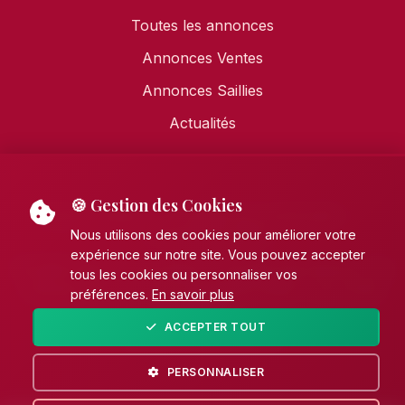
Toutes les annonces
Annonces Ventes
Annonces Saillies
Actualités
🍪 Gestion des Cookies
Mentions légales
•
Politique de confidentialité
•
Politique de cookies
Nous utilisons des cookies pour améliorer votre
expérience sur notre site. Vous pouvez accepter
© 2026 AECE - Association Française des Éleveurs de
tous les cookies ou personnaliser vos
Chevaux de pure race Espagnole (PRE). Tous droits
préférences.
En savoir plus
réservés.
ACCEPTER TOUT
Fait avec
par
Unikhorn
PERSONNALISER