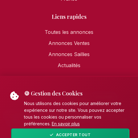
Liens rapides
Toutes les annonces
Annonces Ventes
Annonces Saillies
Actualités
🍪 Gestion des Cookies
Mentions légales
•
Politique de confidentialité
•
Politique de cookies
Nous utilisons des cookies pour améliorer votre
expérience sur notre site. Vous pouvez accepter
© 2026 AECE - Association Française des Éleveurs de
tous les cookies ou personnaliser vos
Chevaux de pure race Espagnole (PRE). Tous droits
préférences.
En savoir plus
réservés.
ACCEPTER TOUT