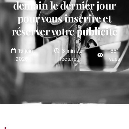
demain le dernier jour
pour vous inscrire et
réserver votre publicité
15 juin
3 min de
651
2026
lecture
vues