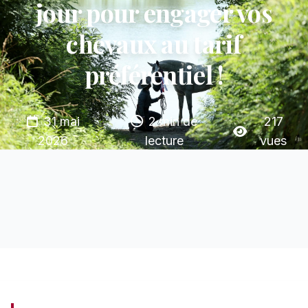
jour pour engager vos
chevaux au tarif
préférentiel !
31 mai
2 min de
217
2026
lecture
vues