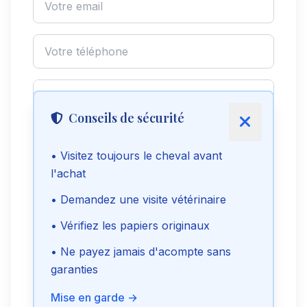
Conseils de sécurité
• Visitez toujours le cheval avant
l'achat
Envoyer le message
• Demandez une visite vétérinaire
• Vérifiez les papiers originaux
Voir le téléphone
• Ne payez jamais d'acompte sans
garanties
Signaler cette annonce
Mise en garde →