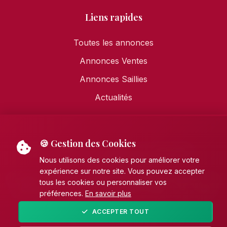
Liens rapides
Toutes les annonces
Annonces Ventes
Annonces Saillies
Actualités
🍪 Gestion des Cookies
Mentions légales
•
Politique de confidentialité
•
Politique de cookies
Nous utilisons des cookies pour améliorer votre
expérience sur notre site. Vous pouvez accepter
© 2026 AECE - Association Française des Éleveurs de
tous les cookies ou personnaliser vos
Chevaux de pure race Espagnole (PRE). Tous droits
préférences.
En savoir plus
réservés.
ACCEPTER TOUT
Fait avec
par
Unikhorn