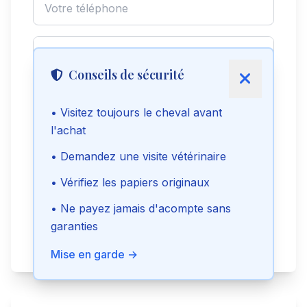
Conseils de sécurité
• Visitez toujours le cheval avant
l'achat
Envoyer le message
• Demandez une visite vétérinaire
• Vérifiez les papiers originaux
Voir le téléphone
• Ne payez jamais d'acompte sans
garanties
Signaler cette annonce
Mise en garde →