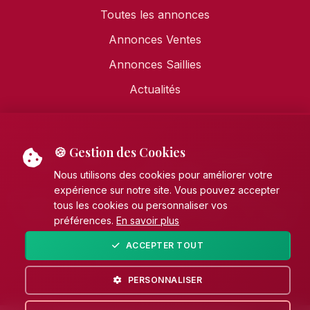
Toutes les annonces
Annonces Ventes
Annonces Saillies
Actualités
🍪 Gestion des Cookies
Mentions légales
•
Politique de confidentialité
•
Politique de cookies
Nous utilisons des cookies pour améliorer votre
expérience sur notre site. Vous pouvez accepter
© 2026 AECE - Association Française des Éleveurs de
tous les cookies ou personnaliser vos
Chevaux de pure race Espagnole (PRE). Tous droits
préférences.
En savoir plus
réservés.
ACCEPTER TOUT
Fait avec
par
Unikhorn
PERSONNALISER