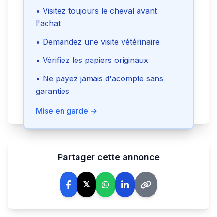
• Visitez toujours le cheval avant
l'achat
Envoyer le message
• Demandez une visite vétérinaire
• Vérifiez les papiers originaux
Voir le téléphone
• Ne payez jamais d'acompte sans
garanties
Signaler cette annonce
Mise en garde →
Partager cette annonce
𝕏