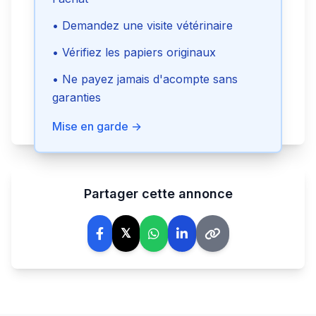
Envoyer le message
• Demandez une visite vétérinaire
• Vérifiez les papiers originaux
Voir le téléphone
• Ne payez jamais d'acompte sans
garanties
Signaler cette annonce
Mise en garde →
Partager cette annonce
𝕏