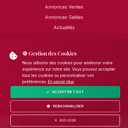
Annonces Ventes
Annonces Saillies
Actualités
🍪 Gestion des Cookies
Mentions légales
•
Politique de confidentialité
•
Politique de cookies
Nous utilisons des cookies pour améliorer votre
expérience sur notre site. Vous pouvez accepter
© 2026 AECE - Association Française des Éleveurs de
tous les cookies ou personnaliser vos
Chevaux de pure race Espagnole (PRE). Tous droits
préférences.
En savoir plus
réservés.
ACCEPTER TOUT
Fait avec
par
Unikhorn
PERSONNALISER
REFUSER